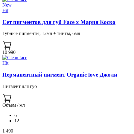
New
Hit
Сет пигментов для губ Face х Мария Коско
Губные пигменты, 12мл + тинты, 6мл
10 990
Hit
Перманентный пигмент Organic love Джоли
Пигмент для губ
Объем / мл
6
12
1 490