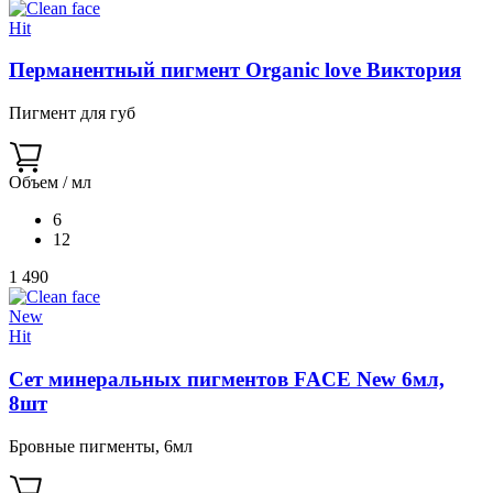
Hit
Перманентный пигмент Organic love Виктория
Пигмент для губ
Объем / мл
6
12
1 490
New
Hit
Сет минеральных пигментов FACE New 6мл,
8шт
Бровные пигменты, 6мл