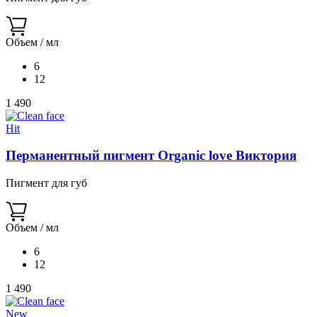
Объем / мл
6
12
1 490
Hit
Перманентный пигмент Organic love Виктория
Пигмент для губ
Объем / мл
6
12
1 490
New